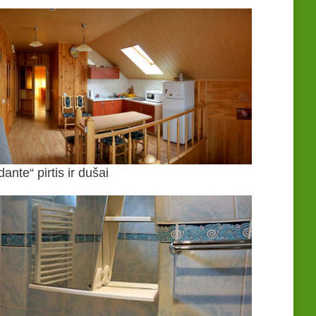
nte“ pirtis ir dušai