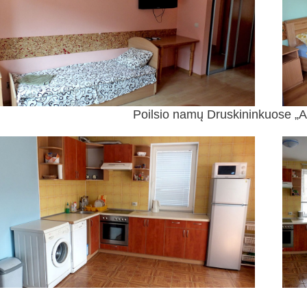
Poilsio namų Druskininkuose „A