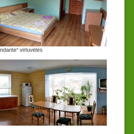
ndante“ virtuvėlės