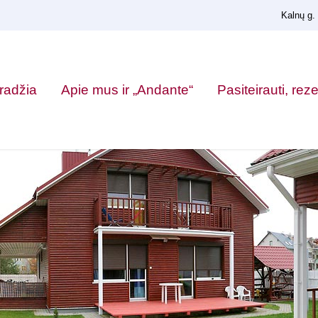
Kalnų g.
radžia
Apie mus ir „Andante“
Pasiteirauti, rez