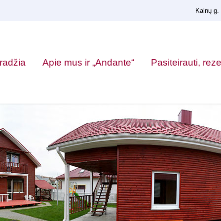
Kalnų g.
radžia
Apie mus ir „Andante“
Pasiteirauti, rez