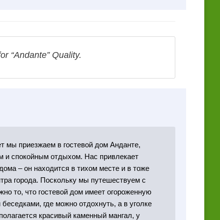
r “Andante” Quality.
т мы приезжаем в гостевой дом Анданте,
м и спокойным отдыхом. Нас привлекает
дома – он находится в тихом месте и в тоже
нтра города. Поскольку мы путешествуем с
жно то, что гостевой дом имеет огороженную
 беседками, где можно отдохнуть, а в уголке
полагается красивый каменный мангал, у