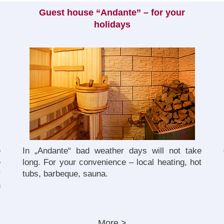
Guest house “Andante” – for your
holidays
e
In „Andante“ bad weather days will not take
e
long. For your convenience – local heating, hot
r
tubs, barbeque, sauna.
n
More >