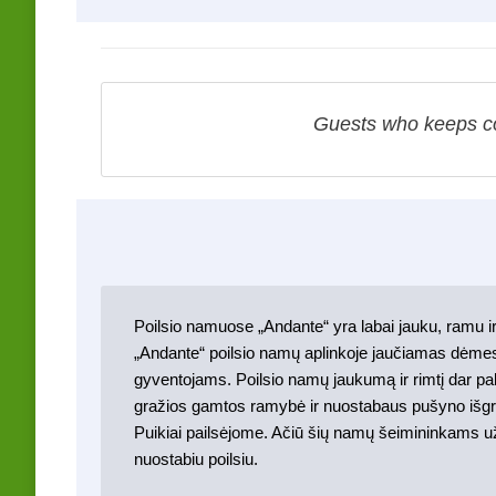
Guests who keeps co
Poilsio namuose „Andante“ yra labai jauku, ramu ir
„Andante“ poilsio namų aplinkoje jaučiamas dėm
gyventojams. Poilsio namų jaukumą ir rimtį dar pab
gražios gamtos ramybė ir nuostabaus pušyno išgr
Puikiai pailsėjome. Ačiū šių namų šeimininkams u
nuostabiu poilsiu.