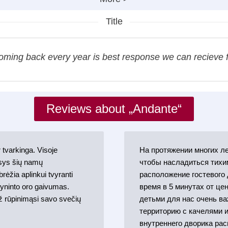
Title
ming back every year is best response we can recieve fo
Reviews about „Andante“
 tvarkinga. Visoje
На протяжении многих ле
esys šių namų
чтобы насладиться тихи
rėžia aplinkui tvyranti
расположение гостевого 
yninto oro gaivumas.
время в 5 минутах от це
ž rūpinimąsi savo svečių
детьми для нас очень ва
территорию с качелями и
внутреннего дворика рас