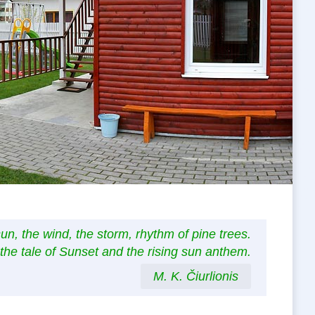
sun, the wind, the storm, rhythm of pine trees.
the tale of Sunset and the rising sun anthem.
M. K. Čiurlionis